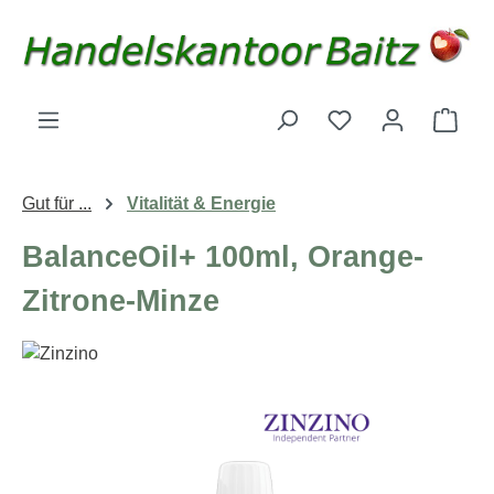
Zum Hauptinhalt springen
Du hast 0 Produk
Ware
Gut für ...
Vitalität & Energie
BalanceOil+ 100ml, Orange-
Zitrone-Minze
Bildergalerie überspringen