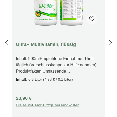
Ultra+ Multivitamin, flüssig
Inhalt: 500mlEmpfohlene Einnahme: 15ml
täglich (Verschlusskappe zur Hilfe nehmen)
Produktfakten Umfassende
Nährstoffkombination Schnelle Wirkung Herz-
Inhalt:
0.5 Liter
(4,78 € / 0.1 Liter)
Kreislauf-Unterstützung Gesunder
Stoffwechsel Fördert die Gedächtnisleistung
Nervesystem-Gesundheit Flüssige Form (bei
Regulärer Preis:
23,90 €
Problemen vom schlucken von Tabletten)
Preise inkl. MwSt. zzgl. Versandkosten
Beschreibung Der Swedish Nutra Liquid
Supplement vereint in einer Flasche