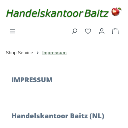
Zum Hauptinhalt springen
Du hast 0 Produk
Ware
Shop Service
Impressum
IMPRESSUM
Handelskantoor Baitz (NL)