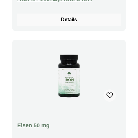
Dieses Salzvorkommen ist ca. 500 Millionen
Jahre alt. In dieser Zeit reifte es heran; gänzlich
unter Ausschluss von
Details
Umweltverschmutzungen. Die im Salz natürlich
vorkommenden Mineralien und
Spurenelemente wurden durch den enormen
Druck, der durch Erdverschiebungen ausging,
in allerkleinste Teilchen aufgespalten. Diese
Mineralien sind kolloidal, d. h. die einzelnen
Teilchen sind so klein, dass sie von jeder Zeile
im Körper aufgenommen und verwertet werden
können. Erstaunlicherweise enthalten unsere
Körperflüssigkeiten, wie z. B. das Blut die
gleichen Elemente in einem ähnlichen
Mischverhältnis wie das natürlich entstandene
Salz aus dem Himalaya. Wissenschaftliche
Untersuchungen weisen darauf hin, dass 84
Eisen 50 mg
verschiedene Elemente notwendig für unseren
Körper sind, um eine natürliche Gesundheit zu