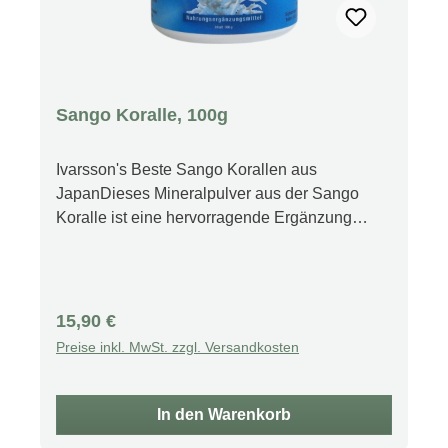
Sango Koralle, 100g
Ivarsson's Beste Sango Korallen aus
JapanDieses Mineralpulver aus der Sango
Koralle ist eine hervorragende Ergänzung
unseres Entsäuerungs-Konzeptes. Sango
Koralle ist DER Lieferant von natürlichem
Magnesium und Kalzium. Die beiden
Mineralstoffe Magnesium und Kalzium sind
Regulärer Preis:
15,90 €
überaus wichtig für unsere Zellen bzw. unsere
Preise inkl. MwSt. zzgl. Versandkosten
Gesundheit. Beide tragen zu einem normalen
energieliefernden Stoffwechsel bei, zu einer
normalen Muskelfunktion, und werden für die
In den Warenkorb
Erhaltung normaler Knochen und Zähne