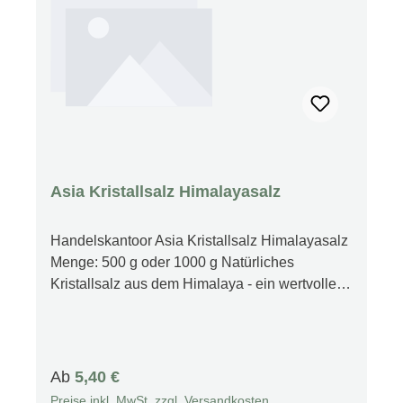
Asia Kristallsalz Himalayasalz
Handelskantoor Asia Kristallsalz Himalayasalz
Menge: 500 g oder 1000 g Natürliches
Kristallsalz aus dem Himalaya - ein wertvolles
Lebensmittel Natürliches Kristallsalz ist durch
die Austrocknung der Urmeere vor
Jahrmillionen von Jahren entstanden. Die
ältesten Salzvorkommen findet man unter den
Regulärer Preis:
Ab
5,40 €
westlichen Ausläufen des Himalaya-Gebirges.
Preise inkl. MwSt. zzgl. Versandkosten