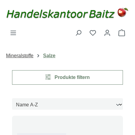
Zum Hauptinhalt springen
Du hast 0 Produk
Ware
Mineralstoffe
Salze
Produkte filtern