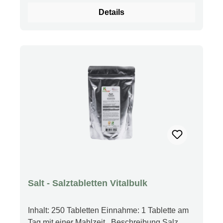
ärztlichen Rat einholen. Darf nicht in die Hände
Details
von Kindern gelangen. Produkt nicht
verwenden, wenn die Versiegelung beschädigt
ist. An einem kühlen, trockenen Ort
aufbewahren.
Salt - Salztabletten Vitalbulk
Inhalt: 250 Tabletten Einnahme: 1 Tablette am
Tag mit einer Mahlzeit Beschreibung Salz