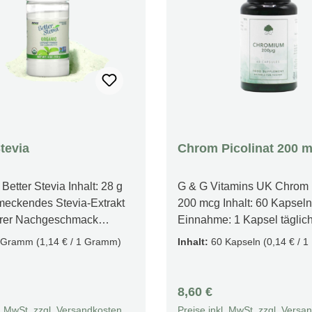
tevia
Chrom Picolinat 200 
etter Stevia Inhalt: 28 g
G & G Vitamins UK Chrom P
eckendes Stevia-Extrakt
200 mcg Inhalt: 60 Kapseln
terer Nachgeschmack
Einnahme: 1 Kapsel täglic
er Süßstoff – 0 Kalorien!
Mittagsessen zu sich neh
 Gramm
(1,14 € / 1 Gramm)
Inhalt:
60 Kapseln
(0,14 € / 1
rtes Bio-Stevia-Extrakt-
UNSER CHROM (PICOLIN
tevia rebaudiana)
NAHRUNGSERGÄNZUNG
ches, veganes Produkt.
L Unser Mineralstoffpräparat
r Preis:
Regulärer Preis:
8,60 €
, Weizen, Gluten, Soja,
Chrompicolinat enthält 200
l. MwSt. zzgl. Versandkosten
Preise inkl. MwSt. zzgl. Versa