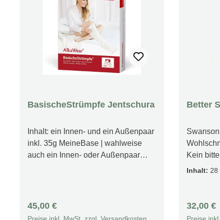
BasischeStrümpfe Jentschura
Better S
Inhalt: ein Innen- und ein Außenpaar
Swanson B
inkl. 35g MeineBase | wahlweise
Wohlschm
auch ein Innen- oder Außenpaar
Kein bit
einzelnEinheitsgrößeideale
Natürlich
Inhalt:
28
Ergänzung zu Voll- und Fußbädern
Zertifizie
mit MeineBaselocker
Pulver (S
gestricktbesonders bewährt nach
Vegetaris
Regulärer Preis:
Reguläre
45,00 €
32,00 €
körperlich anstrengender
Ohne Hefe
Preise inkl. MwSt. zzgl. Versandkosten
Preise ink