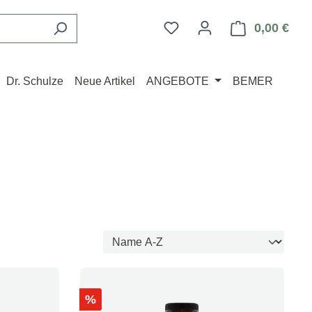
Du hast 0 Produkte auf d
0,00 €
Ware
Dr. Schulze
Neue Artikel
ANGEBOTE
BEMER
Rabatt
%