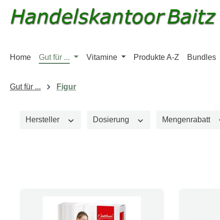
m Hauptinhalt springen
Zur Suche springen
Zur Hauptnavigation springen
Home
Gut für ...
Vitamine
Produkte A-Z
Bundles
Gut für ...
Figur
Hersteller
Dosierung
Mengenrabatt