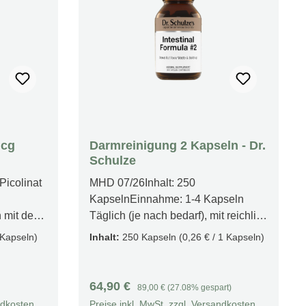
mcg
Darmreinigung 2 Kapseln - Dr.
Schulze
icolinat
MHD 07/26Inhalt: 250
KapselnEinnahme: 1-4 Kapseln
h mit dem
Täglich (je nach bedarf), mit reichlich
men
Wasser einnehmen Produktfakten
 Kapseln)
Inhalt:
250 Kapseln
(0,26 € / 1 Kapseln)
AT)-
Verbesserte Verdauungsgesundheit
SMITTE
Umfassende Darmreinigung Sichere
Anwendung Hydration empfohlen
Verkaufspreis:
Regulärer Preis:
64,90 €
89,00 €
(27.08% gespart)
 µg
Hochwertige Qualität Geeignet für
ndkosten
Preise inkl. MwSt. zzgl. Versandkosten