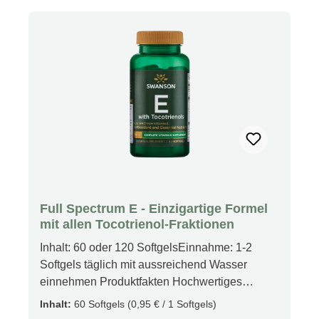
Formel in ihren Alltag integriert haben.
Warnhinweise Nur für Erwachsene. Während
der Schwangerschaft, in der Stillzeit, bei
Einnahme von Medikamenten oder Vorliegen
von Erkrankungen bitte vor der Verwendung
ärztlichen Rat einholen. Darf nicht in die Hände
von Kindern gelangen. Produkt nicht
verwenden, wenn die Versiegelung beschädigt
ist. An einem kühlen, trockenen Ort
aufbewahren.
Full Spectrum E - Einzigartige Formel
mit allen Tocotrienol-Fraktionen
Inhalt: 60 oder 120 SoftgelsEinnahme: 1-2
Softgels täglich mit aussreichend Wasser
einnehmen Produktfakten Hochwertiges
Antioxidant Umfassende Vitamin E-Versorgung
Inhalt:
60 Softgels
(0,95 € / 1 Softgels)
mit allen 8 Bestandteilen des vollständigen