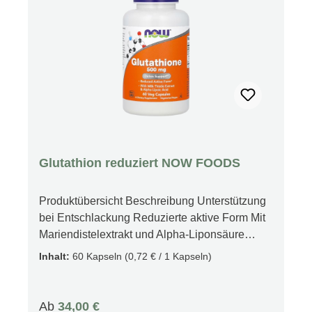
Schafgarbenkraut, Bittere Fenchelfrüchte,
Kümmelfrüchte.Enthält kein
Coffein.Blattgradierung/Bearbeitung:Feinschnit
t/FanningsMögliche Allergien:Löwenzahn-
Allergie, Korbblütler-Allergie, Anis-Anethol-
AllergieArzneitee-Filterbeutel mit
Wirkstoffschutz für Einzelanwendung20
Filterbeutel für
Tassenaufguß.Zubereitung:Zubereitungsmeng
e pro Tassenaufguß: 200 MilliliterKochaufguß,
Glutathion reduziert NOW FOODS
Zubereitungszeit: 10-15 Minuten
Produktübersicht Beschreibung Unterstützung
bei Entschlackung Reduzierte aktive Form Mit
Mariendistelextrakt und Alpha-Liponsäure
Ohne Gentechnik Nahrungsergänzungsmittel
Inhalt:
60 Kapseln
(0,72 € / 1 Kapseln)
Vegetarisch/Vegan Kosher (durch die koschere
Zertifizierungsagentur Triangl K als koscher
verifiziert) Halal Aminosäuren Im
Regulärer Preis:
Ab
34,00 €