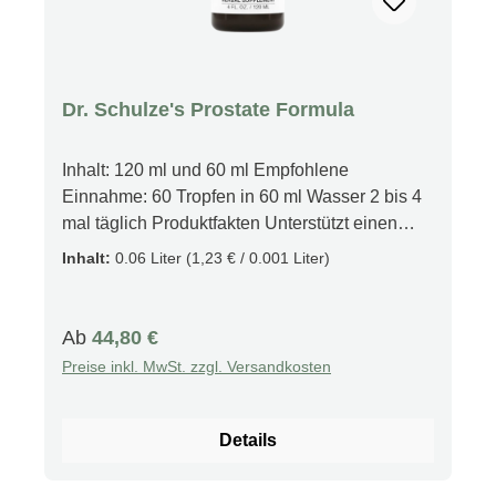
Dr. Schulze's Prostate Formula
Inhalt: 120 ml und 60 ml Empfohlene
Einnahme: 60 Tropfen in 60 ml Wasser 2 bis 4
mal täglich Produktfakten Unterstützt einen
gesunden Urinfluss. FÖRDERT besseren
Inhalt:
0.06 Liter
(1,23 € / 0.001 Liter)
Schlaf. Beschreibung Speziell entwickelt, um
die Häufigkeit des nächtlichen Wasserlassens
zu reduzieren, damit Sie wieder durchschlafen
Regulärer Preis:
Ab
44,80 €
können. Es lindert außerdem unerwünschten
Preise inkl. MwSt. zzgl. Versandkosten
Druck auf die Harnröhre, fördert einen kräftigen
Harnstrahl und lindert Beschwerden. Tausende
Männer berichten von einer verbesserten
Details
Prostatagesundheit, besserem Wasserlassen
und erholsamem Schlaf, nachdem sie diese