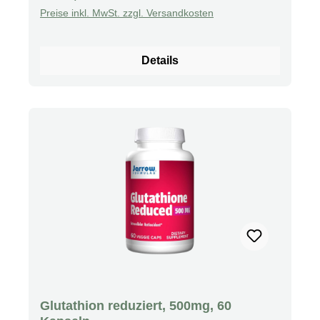
Familienbesitz seit 1968 GMP Quality Assured
Preise inkl. MwSt. zzgl. Versandkosten
Glutathion ist ein kleines Peptidmolekül, das
aus drei Aminosäuren besteht: Cystein,
Glutaminsäure und Glycin. Es wird von allen
Details
Körperzellen produziert, bei besonders hohen
Konzentrationen in der Leber. Glutathion ist von
entscheidender Bedeutung für die Funktion des
gesunden Immunsystems und unerlässlich für
eine korrekte Entgiftung. Es spielt auch eine
entscheidende Rolle bei Aufrechterhaltung der
Zellgesundheit, indem es freie Radikale direkt
neutralisiert und die Aktivität der Vitamine C
und E aufrechterhält. Mariendistel-Extrakt und
Alpha-Liponsäure wirken als ergänzende
Inhaltsstoffe. Empfohlener Gebrauch Take 1
capsule daily, preferably on an empty stomach.
Andere Inhaltsstoffe Hypromellose
(Cellulosekapsel), mikrokristalline Cellulose,
Glutathion reduziert, 500mg, 60
Magnesiumstearat (pflanzliche Quelle) und