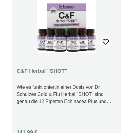
die an chronisch obstruktiven
Lungenerkrankungen, Lungenentzündung oder
Schlafapnoe leiden Auch für Athleten ideal
C&F Herbal "SHOT"
Wie es funktioniertIn einer Dosis von Dr.
Schulzes Cold & Flu Herbal "SHOT" sind
genau die 12 Pipetten Echinacea Plus und
6 Pipetten SuperTonic enthalten, die Dr.
Schulze bei der Zubereitung seines Defender
Drinks empfiehlt. Es enthält auch viele weitere
Kräutertinkturen, Kräuterkonzentrate und sogar
Regulärer Preis:
141,99 €