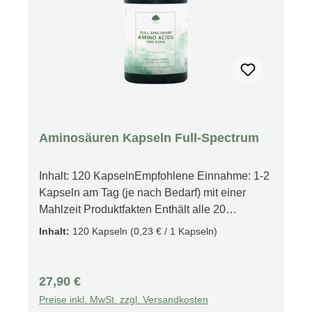
Einnahme von Medikamenten oder Vorliegen
von Erkrankungen bitte vor der Verwendung
ärztlichen Rat einholen. Darf nicht in die Hände
von Kindern gelangen.Produkt nicht
verwenden, wenn die Versiegelung beschädigt
ist.An einem kühlen, trockenen Ort
aufbewahren.
Aminosäuren Kapseln Full-Spectrum
Inhalt: 120 KapselnEmpfohlene Einnahme: 1-2
Kapseln am Tag (je nach Bedarf) mit einer
Mahlzeit Produktfakten Enthält alle 20
Aminosäuren Schnelle aufnahme ins Blut
Inhalt:
120 Kapseln
(0,23 € / 1 Kapseln)
durch Kristaliner form Hochwertiges
Supplement Unterstützt den Muskelaufbau
Natürliche Enzyme Perfekt für Sportler Fördert
Regulärer Preis:
27,90 €
die allgemein Gesundheit Unterstützt die
Preise inkl. MwSt. zzgl. Versandkosten
Muskulatur Geeignet für Veganer, Vegetarier,