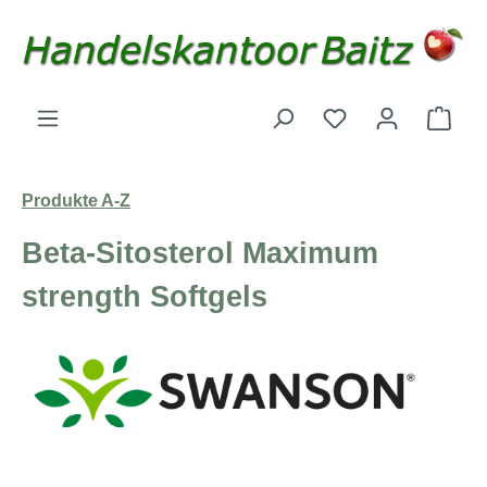
Zum Hauptinhalt springen
Du hast 0 Produk
Ware
Produkte A-Z
Beta-Sitosterol Maximum
strength Softgels