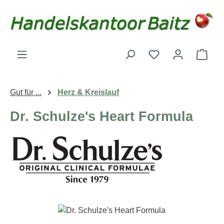
Zum Hauptinhalt springen
Du hast 0 Produk
Ware
Gut für ...
Herz & Kreislauf
Dr. Schulze's Heart Formula
Bildergalerie überspringen