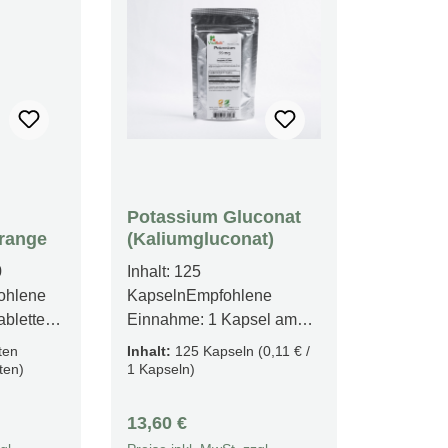
Potassium Gluconat
Orange
(Kaliumgluconat)
0
Inhalt: 125
ohlene
KapselnEmpfohlene
abletten
Einnahme: 1 Kapsel am
Mahlzeit
Tag mit ausreichend
ten
Inhalt:
125 Kapseln
(0,11 € /
Flüssigkeit Produktfakten:
ten)
1 Kapseln)
ll für
Unterstützt eine normale
Muskelfunktion – wichtig
Regulärer Preis:
13,60 €
ralien
für körperliche Balance