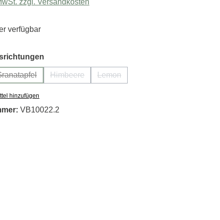
 MwSt. zzgl. Versandkosten
r verfügbar
auswählen
richtungen
ranatapfel
Himbeere
Lemon
(Diese Option ist zurzeit nicht verfügbar.)
(Diese Option ist zurzeit nicht verfügbar.)
(Diese Option ist zurzeit nicht verfü
tel hinzufügen
mmer:
VB10022.2