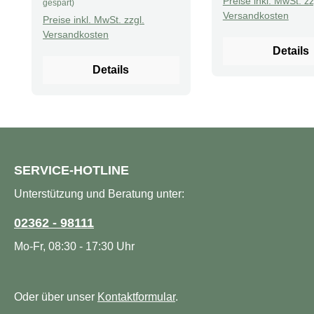
Preise inkl. MwSt. zz
gespart)
Sportler Stellt Balance von
Natürliche
Versandkosten
Preise inkl. MwSt. zzgl.
Mineralstoffen her Ohne
Geschmacksstoffe
Versandkosten
Zusatzstoffe Ohne
Unterstützt eine 
Details
zuckerzusatz
Ernährung Geeignet für
Details
Beschreibung
Veganer, Glutenfre
Nahrungsergänzungsmittel
von typischen All
müssen vom Körper
Beschreibung Ani
aufgenommen und genutzt
Parade® Multivitam
werden, damit sie von
ein köstliches und
Nutzen sind. Die Pulver-
nahrhaftes
SERVICE-HOTLINE
Vitamine von Dr. Price
Nahrungsergänzun
Unterstützung und Beratung unter:
enthalten im Gegensatz zu
, das speziell für 
den meisten Pillen,
entwickelt wurde. 
02362 - 98111
Tabletten und Kapseln
eine unterhaltsam
Mo-Fr, 08:30 - 17:30 Uhr
keine ungesunden
Möglichkeit, die w
Füllstoffe wie
Vitamine und Mine
Magnesiumstearat oder
liefern, die für ihr
Oder über unser
andere unnötige
Kontaktformular
.
Wohlbefinden nöti
Zusatzstoffe. Dadurch
Mit