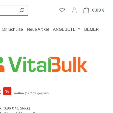
Du hast 0 Produkte auf d
0,00 €
Ware
Dr. Schulze
Neue Artikel
ANGEBOTE
BEMER
s:
€
%
Regulärer Preis:
35,80 €
(19.27% gespart)
ck
(0,96 € / 1 Stück)