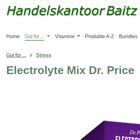
m Hauptinhalt springen
Zur Suche springen
Zur Hauptnavigation springen
Home
Gut für ...
Vitamine
Produkte A-Z
Bundles
Gut für ...
Stress
Electrolyte Mix Dr. Price
Bildergalerie überspringen