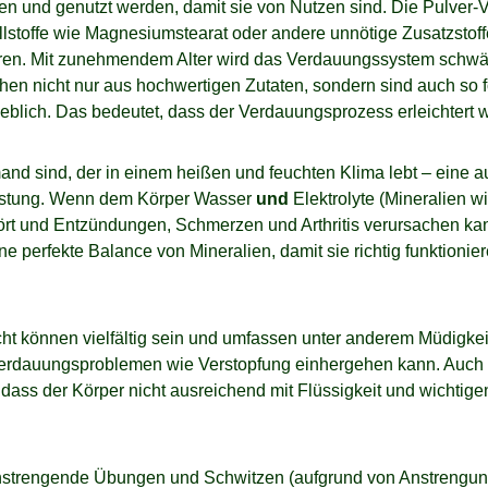
nd genutzt werden, damit sie von Nutzen sind. Die Pulver-Vi
llstoffe wie Magnesiumstearat oder andere unnötige Zusatzsto
tieren. Mit zunehmendem Alter wird das Verdauungssystem sch
n nicht nur aus hochwertigen Zutaten, sondern sind auch so fo
erheblich. Das bedeutet, dass der Verdauungsprozess erleichter
mand sind, der in einem heißen und feuchten Klima lebt – eine a
Leistung. Wenn dem Körper Wasser
und
Elektrolyte (Mineralien w
rt und Entzündungen, Schmerzen und Arthritis verursachen kann.
 perfekte Balance von Mineralien, damit sie richtig funktionier
t können vielfältig sein und umfassen unter anderem Müdigke
 Verdauungsproblemen wie Verstopfung einhergehen kann. Auch d
 dass der Körper nicht ausreichend mit Flüssigkeit und wichtige
 Anstrengende Übungen und Schwitzen (aufgrund von Anstrengun