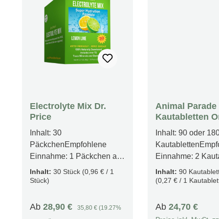
Electrolyte Mix Dr.
Animal Parade
Price
Kautabletten 
Inhalt: 30
Inhalt: 90 oder 18
PäckchenEmpfohlene
KautablettenEmpf
Einnahme: 1 Päckchen am
Einnahme: 2 Kaut
Tag mit einer Mahlzeit
Täglich mit einer 
Inhalt:
30 Stück
(0,96 € / 1
Inhalt:
90 Kautablet
Produktfakten
Produktfakten Leckere
Stück)
(0,27 € / 1 Kautablet
Unterstützung des
Kautabletten spezie
Verdauungssystem
Kinder Liefern wichtige
Verkaufspreis:
Regulärer Preis:
Regulärer Preis:
Ab
28,90 €
Ab
24,70 €
35,80 €
(19.27%
Wichtige Unterstützung für
Vitamine und Mine