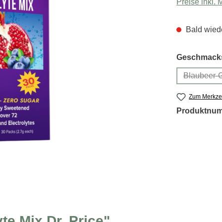
Preise inkl.
Bald wiede
Geschmacks
Blaubeer-G
Zum Merkzet
Produktnu
te Mix Dr. Price"