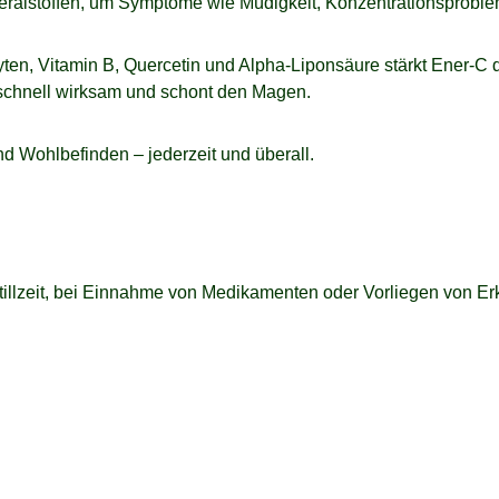
neralstoffen, um Symptome wie Müdigkeit, Konzentrationsproble
ten, Vitamin B, Quercetin und Alpha-Liponsäure stärkt Ener-C d
 schnell wirksam und schont den Magen.
und Wohlbefinden – jederzeit und überall.
illzeit, bei Einnahme von Medikamenten oder Vorliegen von Erk