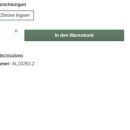
auswählen
richtungen
Zitrone Ingwer
Anzahl: Gib den gewünschten Wert ein oder
In den Warenkorb
tel hinzufügen
mmer:
AL10263.2