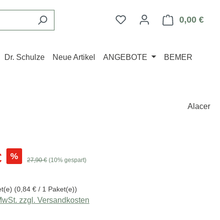
Du hast 0 Produkte auf d
0,00 €
Ware
Dr. Schulze
Neue Artikel
ANGEBOTE
BEMER
Alacer
s:
€
%
Regulärer Preis:
27,90 €
(10% gespart)
et(e)
(0,84 € / 1 Paket(e))
 MwSt. zzgl. Versandkosten