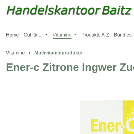
m Hauptinhalt springen
Zur Suche springen
Zur Hauptnavigation springen
Home
Gut für ...
Vitamine
Produkte A-Z
Bundles
Vitamine
Multivitaminprodukte
Ener-c Zitrone Ingwer Zu
Bildergalerie überspringen