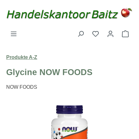
Zum Hauptinhalt springen
Du hast 0 Produk
Ware
Produkte A-Z
Glycine NOW FOODS
NOW FOODS
Bildergalerie überspringen