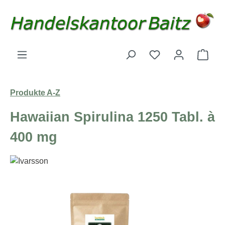
Zum Hauptinhalt springen
Du hast 0 Produk
Ware
Produkte A-Z
Hawaiian Spirulina 1250 Tabl. à
400 mg
Bildergalerie überspringen