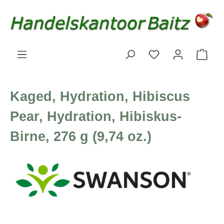
Zum Hauptinhalt springen
Du hast 0 Produk
Ware
Kaged, Hydration, Hibiscus
Pear, Hydration, Hibiskus-
Birne, 276 g (9,74 oz.)