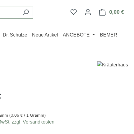
Du hast 0 Produkte auf d
0,00 €
Ware
Dr. Schulze
Neue Artikel
ANGEBOTE
BEMER
eis:
€
ramm
(0,06 € / 1 Gramm)
 MwSt. zzgl. Versandkosten