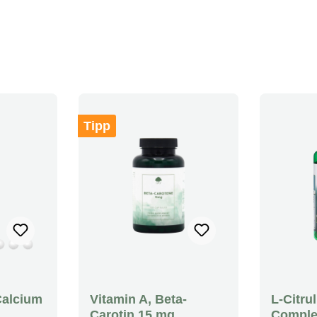
Tipp
alcium
Vitamin A, Beta-
L-Citru
Carotin 15 mg
Comple