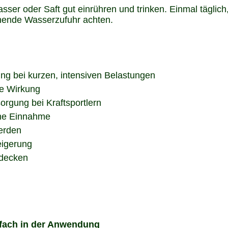
asser oder Saft gut einrühren und trinken. Einmal tägli
hende Wasserzufuhr achten.
ng bei kurzen, intensiven Belastungen
e Wirkung
orgung bei Kraftsportlern
che Einnahme
erden
eigerung
 decken
nfach in der Anwendung