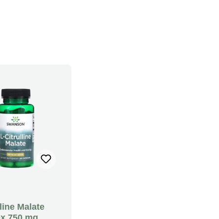
lline Malate
x 750 mg