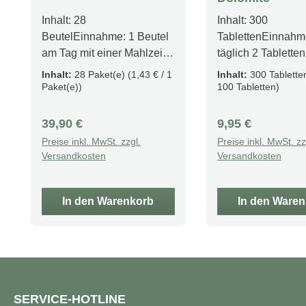
Inhalt: 28
Inhalt: 300
BeutelEinnahme: 1 Beutel
TablettenEinnahm
am Tag mit einer Mahlzeit
täglich 2 Tablette
Jede Tagesportion enthält:
Tablette enthält: 
Inhalt:
28 Paket(e)
(1,43 € / 1
Inhalt:
300 Tablett
2x Natural Vitamin E 400iu
100mg, Magnesi
Paket(e))
100 Tabletten)
Kapsel: Vitamin E ist ein
60mgDie Magnes
bekanntes fettlösliches
Calcium Tabletten 
Regulärer Preis:
Regulärer Preis:
39,90 €
9,95 €
Antioxidans. Es ist in acht
zwei wichtige
Preise inkl. MwSt. zzgl.
Preise inkl. MwSt. zz
Formen erhältlich, von
Mineralstoffe, die
Versandkosten
Versandkosten
denen einige synthetisch
Stoffwechsel unte
sind, während andere
und in unserem K
natürlich gewonnen
zahlreichen Funkt
In den Warenkorb
In den Ware
werden. Wir verwenden D-
beteiligt sind.Calc
Alpha-Tocopherol-Succinat
zum Erhalt von K
in unserem Vitamin-E-
Zähnen und zur
Zusatz. 1x Mineral Multi
Muskelfunktion
Kapsel: Mineral Multi bietet
bei.Magnesium lei
SERVICE-HOTLINE
eine einzigartige Mischung
einen Beitrag zur