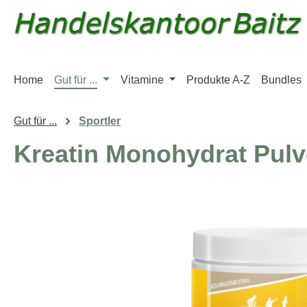
m Hauptinhalt springen
Zur Suche springen
Zur Hauptnavigation springen
Home
Gut für ...
Vitamine
Produkte A-Z
Bundles
Gut für ...
Sportler
Kreatin Monohydrat Pulv
Bildergalerie überspringen