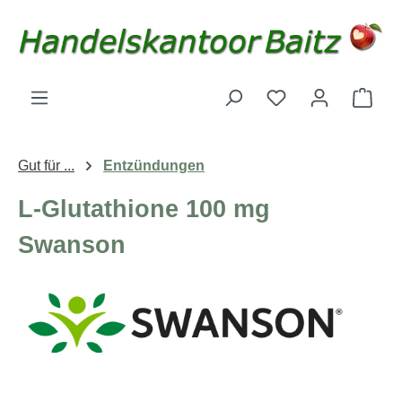
Zum Hauptinhalt springen
Du hast 0 Produk
Ware
Gut für ...
Entzündungen
L-Glutathione 100 mg
Swanson