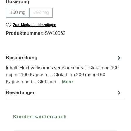
auswählen
Dosierung
100 mg
200 mg
(Diese Option ist zurzeit nicht verfügbar.)
(Diese Option ist zurzeit nicht verfügbar.)
Zum Merkzettel hinzufügen
Produktnummer:
SW10062
Beschreibung
Inhalt: Hochwirksames vegetarisches L-Glutathion 100
mg mit 100 Kapseln, L-Glutathion 200 mg mit 60
Kapseln und L-Glutation…
Mehr
Bewertungen
Produktgalerie überspringen
Kunden kauften auch