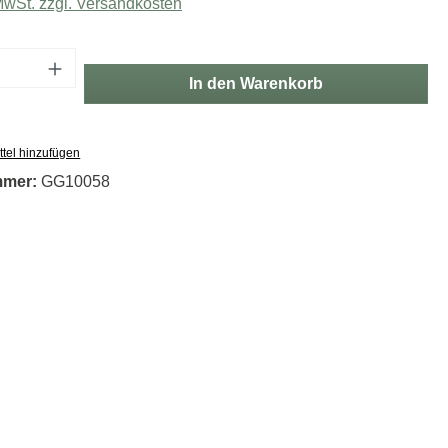
 MwSt. zzgl. Versandkosten
Anzahl: Gib den gewünschten Wert ein oder
In den Warenkorb
tel hinzufügen
mmer:
GG10058