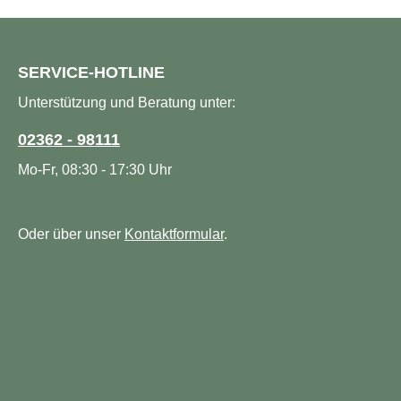
decken Sie es ab. Das
beeinträchtigen w
Gemisch ist im
bietet jedes Tage
Kühlschrank zwei Tage
eine sorgfältig
SERVICE-HOTLINE
haltbar. Empfohlen werden
abgestimmte Komb
1 bis 3 Gläser pro Tag, mit
hochwertiger Vita
Unterstützung und Beratung unter:
oder nach den Mahlzeiten,
Mineralstoffe. So e
als Ersatz für
dein Körper täglic
02362 - 98111
Beruhigungsmittel.
optimale Mischun
Mo-Fr, 08:30 - 17:30 Uhr
Calcium Produktfakten
wichtigen Mikronä
Sorgt für starke Knochen
für Energie, Imm
und gesunde Zähne. Lässt
und allgemeines
Oder über unser
Kontaktformular
.
das Herz regelmäßig
Wohlbefinden. Je
schlagen. Hilft bei
Tagesportion enthä
Schlaflosigkeit. Ist am
ausgewogene
Stoffwechsel von Eisen im
Kombination aus 
Körper beteiligt. Hilft dem
Vitamin-B-Komple
Nervensystem, besonders
sanftem Vitamin C
bei der Übermittlung von
hochwertigem Fisc
Impulsen. Beschreibung
Omega-3-Fettsäu