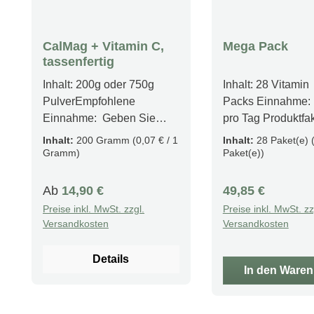
CalMag + Vitamin C,
Mega Pack
tassenfertig
Inhalt: 200g oder 750g
Inhalt: 28 Vitamin
PulverEmpfohlene
Packs Einnahme: 
Einnahme: Geben Sie
pro Tag Produktfakten 28
einen gestrichenen
Tage Komplettver
Inhalt:
200 Gramm
(0,07 € / 1
Inhalt:
28 Paket(e)
Esslöffel Pulver in ein
Gesundes Immun
Gramm)
Paket(e))
normales Glas. gießen Sie
Sanft zum Magen
dann kochendes Wasser
Nachhaltige, biol
Regulärer Preis:
Regulärer Preis:
Ab
14,90 €
49,85 €
dazu. Rühren Sie bis das
abbaubare Verpa
Preise inkl. MwSt. zzgl.
Preise inkl. MwSt. zz
Pulver vollständig
Beschreibung Anst
Versandkosten
Versandkosten
aufgelöst ist und die
Inhaltsstoffe in ein
Flüssigkeit klar ist. Füllen
einzigen Tablette 
Details
Sie das Glas anschließend
vereinen – was vi
In den Ware
mit lauwarmem oder
wertvolle Nährstof
kaltem Wasser auf und
natürliches Gleic