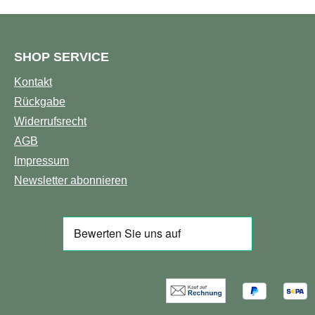
ürde –
Dr. Clark gefunden hat, um
s-Sachet
Ihre Gesundheit von Grund
auf und dauerhaft
SHOP SERVICE
ination
wiederherzustellen.Alle in
mine und
diesem Buch vorgestellten
Kontakt
rhält
Therapien sind preiswert
Rückgabe
h eine
und können von Ihnen
Widerrufsrecht
g an
selbst ohne größeren
hrstoffen
AGB
Aufwand durchgeführt
unsystem
werden.Klappentext:Die
Impressum
amerikanische
Newsletter abonnieren
de
Biophysikerin und
lt eine
Physiologin Dr. Hulda
Regehr Clark stellt hier
einem
eine revolutionäre
x mit
Hypothese zur Entstehung
,
von Erkrankungen und
höl mit
deren praktischer
ren (EPA
Behandlung vor. Nach