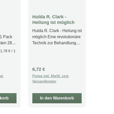
Hulda R. Clark -
Heilung ist möglich
Hulda R. Clark - Heilung ist
1 Pack
möglich Eine revolutionäre
Technik zur Behandlung
sorgung
chronischer
(1,78 € / 1
system
ErkrankungenUm wieder
gesund zu werden,
ogisch
benötigen Sie keine teuren
Regulärer Preis:
6,72 €
ckung
allopathischen
gl.
Preise inkl. MwSt. zzgl.
att alle
Medikamente mit ihren
Versandkosten
er
hinlänglich bekannten
zu
Nebenwirkungen. Lesen
ele
Sie hier, welche einfachen
nkorb
In den Warenkorb
fe und ihr
und dabei höchst
hgewicht
wirksamen Maßnahmen