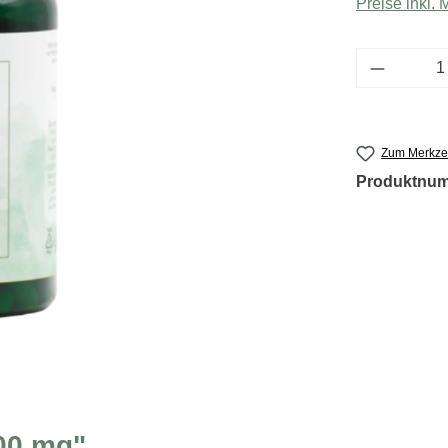
Preise inkl.
Produkt 
Zum Merkzet
Produktnu
00 mg"