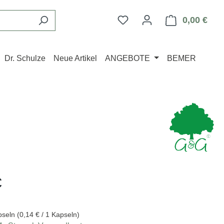
Du hast 0 Produkte auf d
0,00 €
Ware
Dr. Schulze
Neue Artikel
ANGEBOTE
BEMER
eis:
€
pseln
(0,14 € / 1 Kapseln)