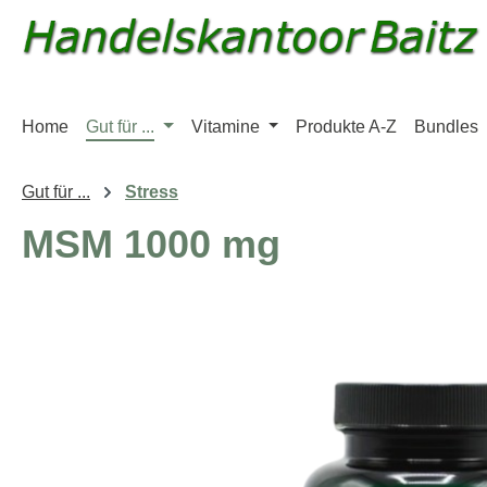
m Hauptinhalt springen
Zur Suche springen
Zur Hauptnavigation springen
Home
Gut für ...
Vitamine
Produkte A-Z
Bundles
Gut für ...
Stress
MSM 1000 mg
Bildergalerie überspringen