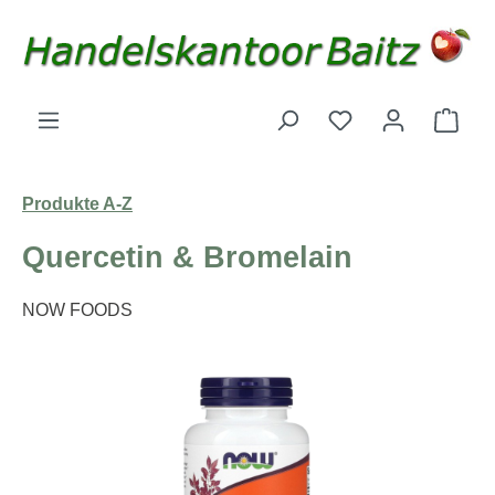
Zum Hauptinhalt springen
Du hast 0 Produk
Ware
Produkte A-Z
Quercetin & Bromelain
NOW FOODS
Bildergalerie überspringen