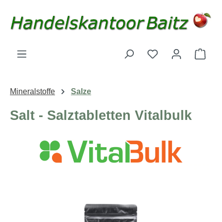
Zum Hauptinhalt springen
Du hast 0 Produk
Ware
Mineralstoffe
Salze
Salt - Salztabletten Vitalbulk
Bildergalerie überspringen