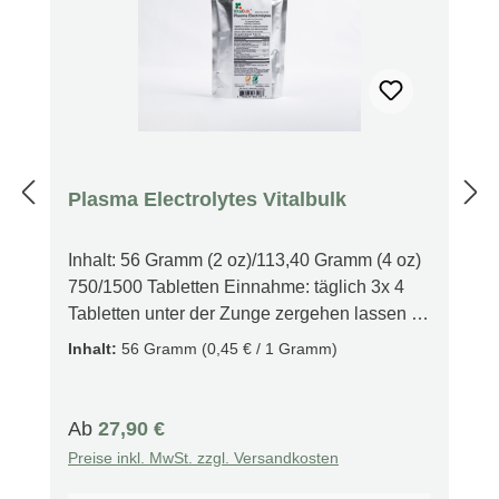
Plasma Electrolytes Vitalbulk
Inhalt: 56 Gramm (2 oz)/113,40 Gramm (4 oz)
750/1500 Tabletten Einnahme: täglich 3x 4
Tabletten unter der Zunge zergehen lassen
Beschreibung Ein ideales
Inhalt:
56 Gramm
(0,45 € / 1 Gramm)
Nahrungsergänzungsmittel für Personen mit
erhöhtem Flüssigkeitsbedarf. Es unterstützt
die körperliche Leistungsfähigkeit, indem es
Regulärer Preis:
Ab
27,90 €
den Salzhaushalt des Körpers stabilisiert und
Preise inkl. MwSt. zzgl. Versandkosten
Muskelkrämpfen vorbeugt. Warnhinweise