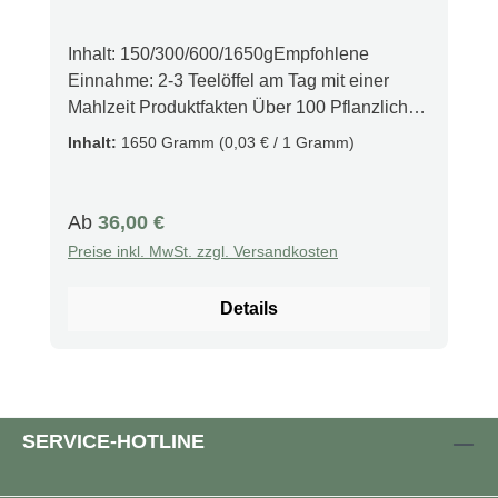
Inhalt: 150/300/600/1650gEmpfohlene
Einnahme: 2-3 Teelöffel am Tag mit einer
Mahlzeit Produktfakten Über 100 Pflanzliche
Zutaten Fördert eine Balancierte Ernährung
Inhalt:
1650 Gramm
(0,03 € / 1 Gramm)
Reich an Vitalstoffen Natürliche "Essbremse"
Beschreibung Mit über 100 pflanzlichen
Zutaten ist **WurzelKraft** der ideale Partner
Regulärer Preis:
Ab
36,00 €
für eine basische Ernährung und ein
Preise inkl. MwSt. zzgl. Versandkosten
verlässlicher Rundumversorger für Ihr
Wohlbefinden. Dieses natürliche Lebensmittel
Details
unterstützt ein ausgewogenes Leben und
liefert Löffel für Löffel basische Nährstoffe.
Dank seiner einzigartigen Zusammensetzung
bringt **WurzelKraft** den Reichtum der Natur
in ein Glas. Es enthält eine Vielzahl von
SERVICE-HOTLINE
Vitalstoffen, darunter Mineralien, Vitamine,
sekundäre Pflanzenstoffe und essentielle