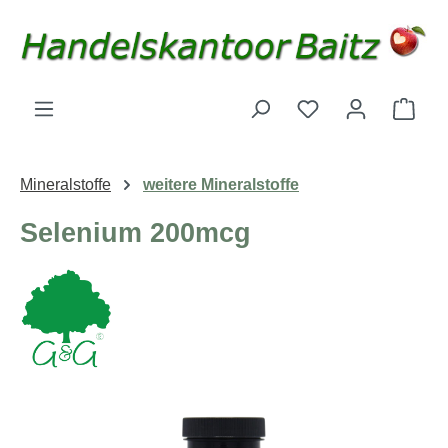
Zum Hauptinhalt springen
Du hast 0 Produk
Ware
Mineralstoffe
weitere Mineralstoffe
Selenium 200mcg
Bildergalerie überspringen