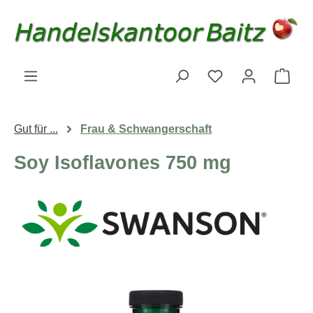
Zum Hauptinhalt springen
Du hast 0 Produk
Ware
Gut für ...
Frau & Schwangerschaft
Soy Isoflavones 750 mg
Bildergalerie überspringen