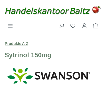
Zum Hauptinhalt springen
Du hast 0 Produk
Ware
Produkte A-Z
Sytrinol 150mg
Bildergalerie überspringen