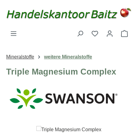
Zum Hauptinhalt springen
Du hast 0 Produk
Ware
Mineralstoffe
weitere Mineralstoffe
Triple Magnesium Complex
Bildergalerie überspringen