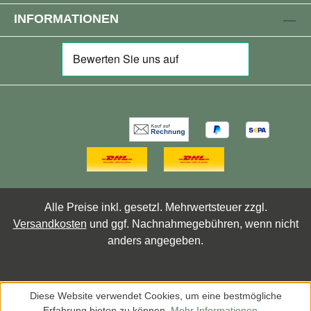
wie Gonarthrose und Coxarthrose verbessern
INFORMATIONEN
und den Heilungsprozess bei entzündlichen
Gelenkerkrankungen unterstützen.
Warnhinweise Nur für Erwachsene.Während
der Schwangerschaft, in der Stillzeit, bei
Einnahme von Medikamenten oder Vorliegen
von Erkrankungen bitte vor der Verwendung
ärztlichen Rat einholen. Darf nicht in die
Hände von Kindern gelangen.Produkt nicht
verwenden, wenn die Versiegelung
beschädigt ist.An einem kühlen, trockenen Ort
aufbewahren.
Alle Preise inkl. gesetzl. Mehrwertsteuer zzgl.
Versandkosten
und ggf. Nachnahmegebühren, wenn nicht
anders angegeben.
Diese Website verwendet Cookies, um eine bestmögliche
Erfahrung bieten zu können.
Mehr Informationen ...