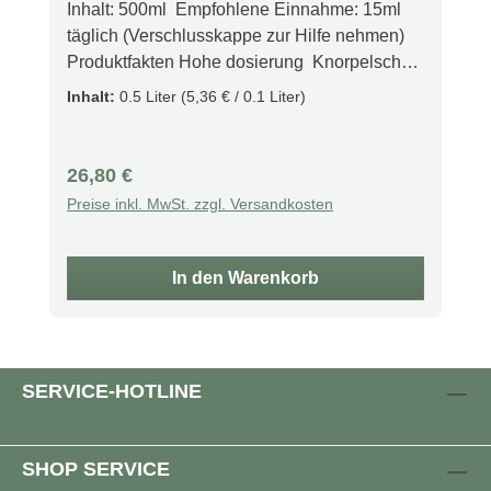
Inhalt: 500ml Empfohlene Einnahme: 15ml
täglich (Verschlusskappe zur Hilfe nehmen)
Produktfakten Hohe dosierung Knorpelschutz
Entündungshemmend Stärk Immunsystem
Inhalt:
0.5 Liter
(5,36 € / 0.1 Liter)
und Knochengesundheit Beschreibung Die
neue, zuckerfreie Formel enthält 12.000 mg
hydrolysiertes Rinderkollagen (Typ 1, 2 und 3)
Regulärer Preis:
26,80 €
sowie Hyaluronsäure zur Verbesserung der
Preise inkl. MwSt. zzgl. Versandkosten
Gelenkschmierung und Förderung der
Gelenkflüssigkeitsproduktion. Zusätzlich sind
Glucosamin, Chondroitin und MSM enthalten,
In den Warenkorb
die knorpelschonende Eigenschaften
besitzen. Eine hohe Dosis Kurkuma
unterstützt den Körper bei der natürlichen
Entzündungsbewältigung. Vitamine D und C
SERVICE-HOTLINE
fördern die Kollagenaufnahme und stärken
das Immunsystem, während Vitamin D für die
Knochengesundheit wichtig ist. Diese Formel
SHOP SERVICE
kann die Gelenkfunktion bei Beschwerden