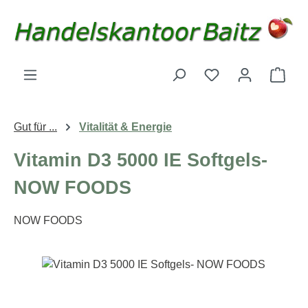
Zum Hauptinhalt springen
Du hast 0 Produk
Ware
Gut für ...
Vitalität & Energie
Vitamin D3 5000 IE Softgels-
NOW FOODS
NOW FOODS
Bildergalerie überspringen