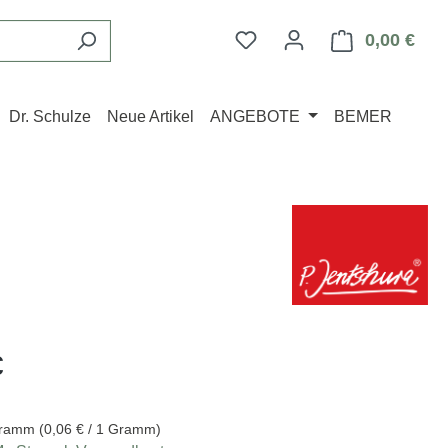
Du hast 0 Produkte auf d
0,00 €
Ware
Dr. Schulze
Neue Artikel
ANGEBOTE
BEMER
eis:
€
Gramm
(0,06 € / 1 Gramm)