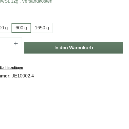
 MwSt. zzgl. Versandkosten
hlen
00 g
600 g
1650 g
Anzahl: Gib den gewünschten Wert ein oder
In den Warenkorb
tel hinzufügen
mmer:
JE10002.4