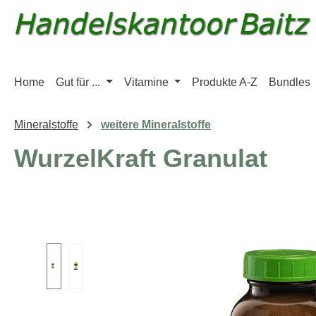
m Hauptinhalt springen
Zur Suche springen
Zur Hauptnavigation springen
Home
Gut für ...
Vitamine
Produkte A-Z
Bundles
Mineralstoffe
weitere Mineralstoffe
WurzelKraft Granulat
Bildergalerie überspringen