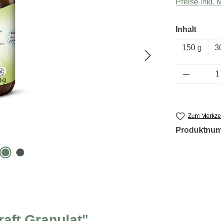
Preise inkl.
auswä
Inhalt
150 g
3
Produkt 
Zum Merkzet
Produktnu
aft Granulat"