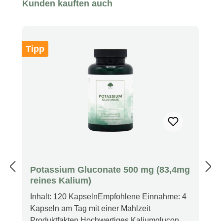
Produktgalerie überspringen
Kunden kauften auch
Tipp
Potassium Gluconate 500 mg (83,4mg
reines Kalium)
Inhalt: 120 KapselnEmpfohlene Einnahme: 4
Kapseln am Tag mit einer Mahlzeit
Produktfakten Hochwertiges Kaliumgluconat