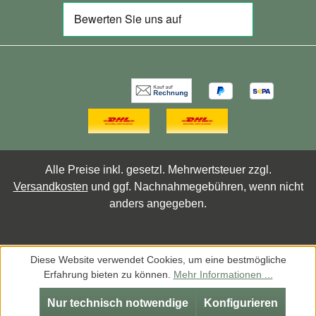
normalen Bereich zu halten. So fördert Kalium
das allgemeine Wohlbefinden und die
körperliche Leistungsfähigkeit. Warnhinweise
Nur für Erwachsene.Während der
Schwangerschaft, in der Stillzeit, bei
Einnahme von Medikamenten oder Vorliegen
von Erkrankungen bitte vor der Verwendung
ärztlichen Rat einholen. Darf nicht in die
Hände von Kindern gelangen.Produkt nicht
verwenden, wenn die Versiegelung
Alle Preise inkl. gesetzl. Mehrwertsteuer zzgl.
beschädigt ist.An einem kühlen, trockenen Ort
Versandkosten
und ggf. Nachnahmegebühren, wenn nicht
aufbewahren.
anders angegeben.
Diese Website verwendet Cookies, um eine bestmögliche
Erfahrung bieten zu können.
Mehr Informationen ...
Nur technisch notwendige
Konfigurieren