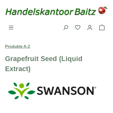
Zum Hauptinhalt springen
Du hast 0 Produk
Ware
Produkte A-Z
Grapefruit Seed (Liquid
Extract)