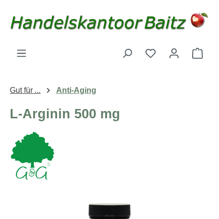
Zum Hauptinhalt springen
Du hast 0 Produk
Ware
Gut für ...
Anti-Aging
L-Arginin 500 mg
Bildergalerie überspringen