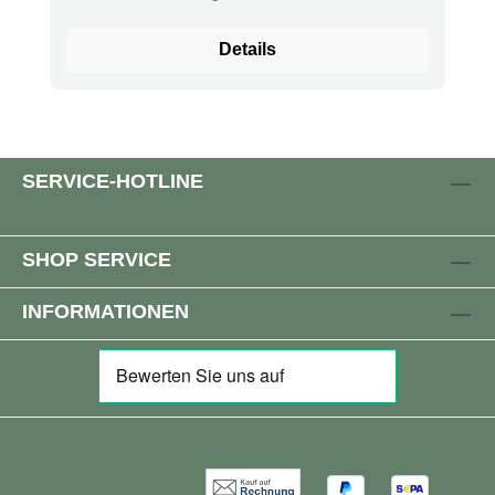
Hilft, den Polyphenolspiegel im Körper
aufrechtzuerhalten, um die Blutfette vor
Details
oxidativem Stress zu schützen, da es
Olivenöl-Polyphenole enthält Trägt zur
Erhaltung einer normalen Sehkraft bei, da es
700 mg DHA enthält Trägt zur Erhaltung
normaler Knochen, normaler Muskelfunktion,
SERVICE-HOTLINE
normaler Zähne sowie zu einer normalen
Zellteilung bei, da die tägliche Dosierung 20
µg Vitamin D3 enthält Trägt zur
SHOP SERVICE
Aufrechterhaltung eines normalen
Triglyceridspiegels im Blut bei mit einem
INFORMATIONEN
nachgewiesenen Nutzen bei 2 g EPA+DHA
pro Tag (13 ml BalanceOil+) Trägt zur
Aufrechterhaltung eines normalen Blutdrucks
bei mit einem nachgewiesenen Nutzen bei 3
g EPA+DHA pro Tag (19 ml BalanceOil+)
Trägt zu einem normalen Calciumspiegel im
Blut bei, da es Vitamin D enthält¹