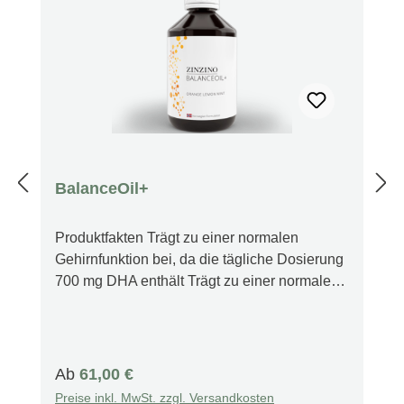
BalanceOil+
Produktfakten Trägt zu einer normalen
Gehirnfunktion bei, da die tägliche Dosierung
700 mg DHA enthält Trägt zu einer normalen
Funktion des Immunsystems bei, da die
tägliche Dosierung 20 µg Vitamin D3 enthält
Hilft, einen ausreichenden EPA- und DHA-
Spiegel im Körper aufrechtzuerhalten, da
Regulärer Preis:
Ab
61,00 €
BalanceOil+ reich an Omega-3-Fettsäuren ist
Preise inkl. MwSt. zzgl. Versandkosten