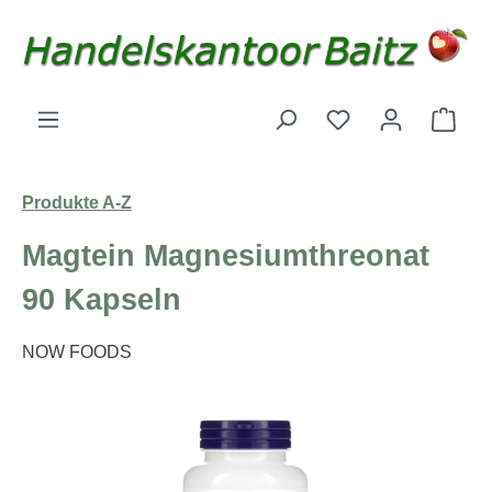
Zum Hauptinhalt springen
Du hast 0 Produk
Ware
Produkte A-Z
Magtein Magnesiumthreonat
90 Kapseln
NOW FOODS
Bildergalerie überspringen