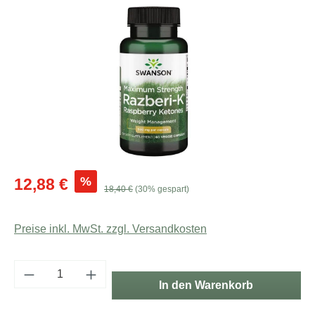
Bildergalerie überspringen
Verkaufspreis:
%
12,88 €
Regulärer Preis:
18,40 €
(30% gespart)
Preise inkl. MwSt. zzgl. Versandkosten
Produkt Anzahl: Gib den gewünschten Wert e
In den Warenkorb