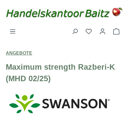
Zum Hauptinhalt springen
Du hast 0 Produk
Ware
ANGEBOTE
Maximum strength Razberi-K
(MHD 02/25)