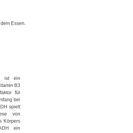
r dem Essen.
 ist ein
itamin B3
aktor für
mfang bei
DH spielt
hese von
s Körpers
NADH ein