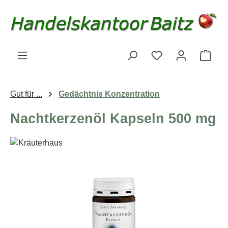
Zum Hauptinhalt springen
Du hast 0 Produk
Ware
Gut für ...
Gedächtnis Konzentration
Nachtkerzenöl Kapseln 500 mg
Bildergalerie überspringen