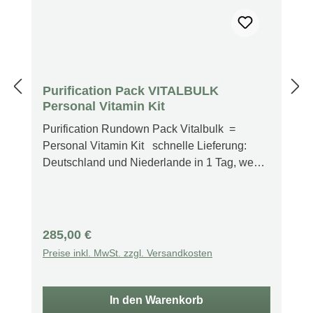
Purification Pack VITALBULK
Personal Vitamin Kit
Purification Rundown Pack Vitalbulk =
Personal Vitamin Kit schnelle Lieferung:
Deutschland und Niederlande in 1 Tag, wenn
bis 13 Uhr bestellt; EU 2 Tage, zollfrei,
Schweiz und alle anderen Länder 3-4 Tage
Organic All Blend Oil 32 oz. Niacin 100mg
100 Kapseln Niacin 500mg 60 Kapseln
Regulärer Preis:
285,00 €
Niacin 1000mg 75 Kapseln B-50 Complex
Preise inkl. MwSt. zzgl. Versandkosten
150 Kapseln B-1 100mg 50 Kapseln B-1
250mg 100 Kapseln C 1000mg 100 Kapseln
E-400IU 150 Softgels Evening Primrose
In den Warenkorb