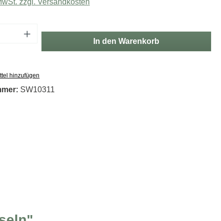
 MwSt. zzgl. Versandkosten
Anzahl: Gib den gewünschten Wert ein oder
In den Warenkorb
tel hinzufügen
mmer:
SW10311
seln"