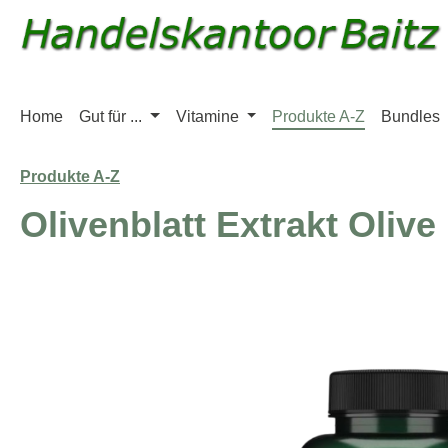
m Hauptinhalt springen
Zur Suche springen
Zur Hauptnavigation springen
Home
Gut für ...
Vitamine
Produkte A-Z
Bundles
Produkte A-Z
Olivenblatt Extrakt Olive
Bildergalerie überspringen