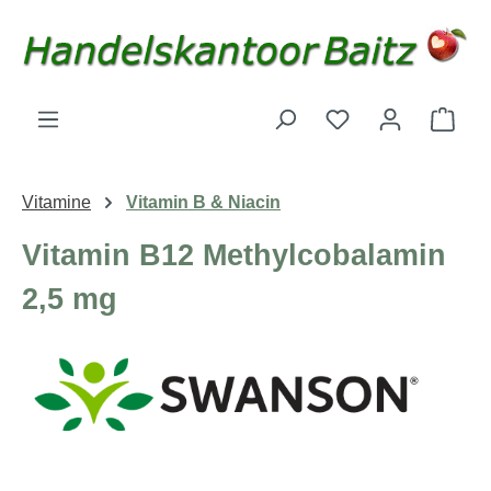
Zum Hauptinhalt springen
Du hast 0 Produk
Ware
Vitamine
Vitamin B & Niacin
Vitamin B12 Methylcobalamin
2,5 mg