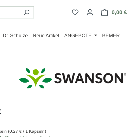
Du hast 0 Produkte auf d
0,00 €
Ware
Dr. Schulze
Neue Artikel
ANGEBOTE
BEMER
eis:
€
seln
(0,27 € / 1 Kapseln)