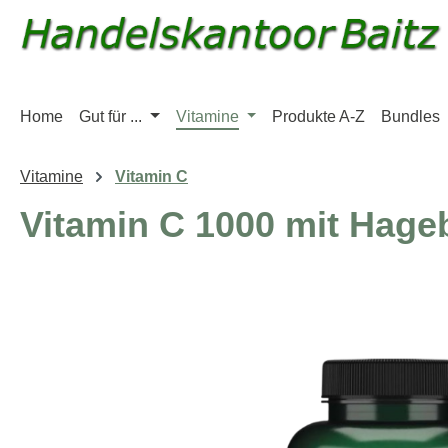
m Hauptinhalt springen
Zur Suche springen
Zur Hauptnavigation springen
Home
Gut für ...
Vitamine
Produkte A-Z
Bundles
Vitamine
Vitamin C
Vitamin C 1000 mit Hage
Bildergalerie überspringen