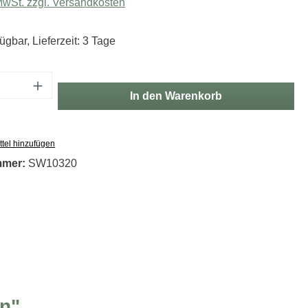
 MwSt. zzgl. Versandkosten
ügbar, Lieferzeit: 3 Tage
Anzahl: Gib den gewünschten Wert ein oder
In den Warenkorb
tel hinzufügen
mmer:
SW10320
ln"