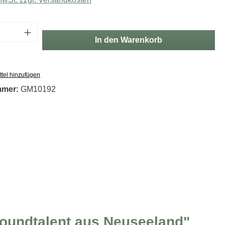
Anzahl: Gib den gewünschten Wert ein oder
In den Warenkorb
tel hinzufügen
mmer:
GM10192
roundtalent aus Neuseeland"