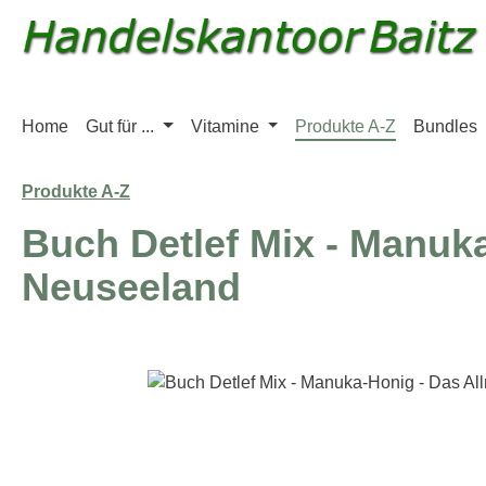
m Hauptinhalt springen
Zur Suche springen
Zur Hauptnavigation springen
Home
Gut für ...
Vitamine
Produkte A-Z
Bundles
Produkte A-Z
Buch Detlef Mix - Manuka
Neuseeland
Bildergalerie überspringen