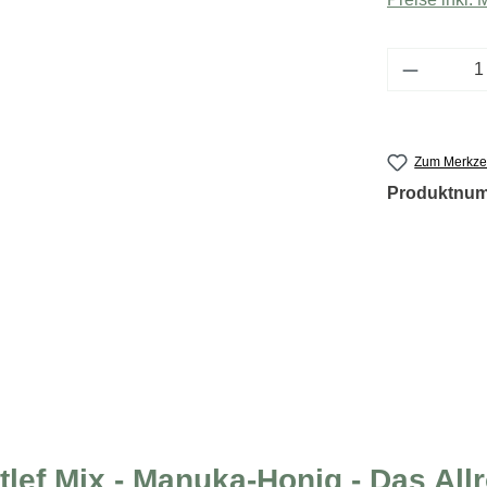
Produkt 
Zum Merkzet
Produktnu
lef Mix - Manuka-Honig - Das All