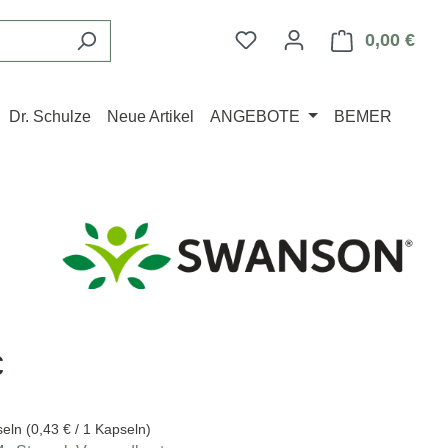
Du hast 0 Produkte auf d
0,00 €
Ware
Dr. Schulze
Neue Artikel
ANGEBOTE
BEMER
eis:
€
seln
(0,43 € / 1 Kapseln)