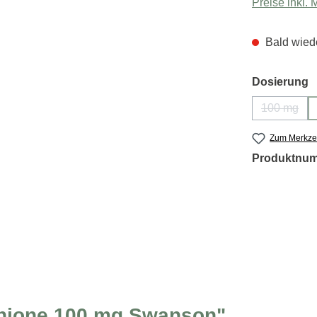
Preise inkl.
Bald wiede
a
Dosierung
100 mg
(Diese Op
Zum Merkzet
Produktnu
thione 100 mg Swanson"