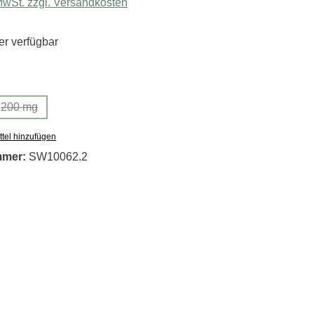
 MwSt. zzgl. Versandkosten
r verfügbar
uswählen
200 mg
tion ist zurzeit nicht verfügbar.)
(Diese Option ist zurzeit nicht verfügbar.)
tel hinzufügen
mmer:
SW10062.2