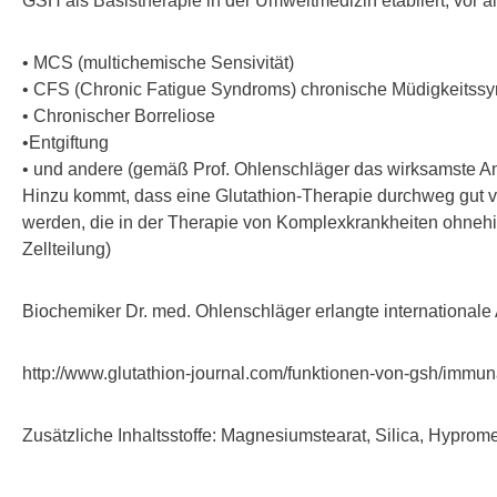
GSH als Basistherapie in der Umweltmedizin etabliert, vor a
• MCS (multichemische Sensivität)
• CFS (Chronic Fatigue Syndroms) chronische Müdigkeitss
• Chronischer Borreliose
•Entgiftung
• und andere (gemäß Prof. Ohlenschläger das wirksamste A
Hinzu kommt, dass eine Glutathion-Therapie durchweg gut vert
werden, die in der Therapie von Komplexkrankheiten ohnehin
Zellteilung)
Biochemiker Dr. med. Ohlenschläger erlangte internationale
http://www.glutathion-journal.com/funktionen-von-gsh/immu
Zusätzliche Inhaltsstoffe: Magnesiumstearat, Silica, Hyprome