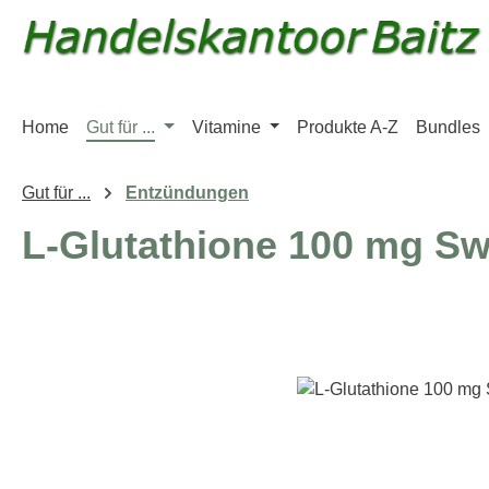
m Hauptinhalt springen
Zur Suche springen
Zur Hauptnavigation springen
Home
Gut für ...
Vitamine
Produkte A-Z
Bundles
Gut für ...
Entzündungen
L-Glutathione 100 mg S
Bildergalerie überspringen