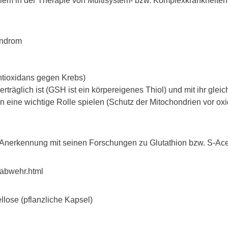
llem in der Therapie von Multisystem- bzw. Komplexkrankheiten,
yndrom
ntioxidans gegen Krebs)
räglich ist (GSH ist ein körpereigenes Thiol) und mit ihr gleic
 eine wichtige Rolle spielen (Schutz der Mitochondrien vor ox
 Anerkennung mit seinen Forschungen zu Glutathion bzw. S-Acety
nabwehr.html
llose (pflanzliche Kapsel)