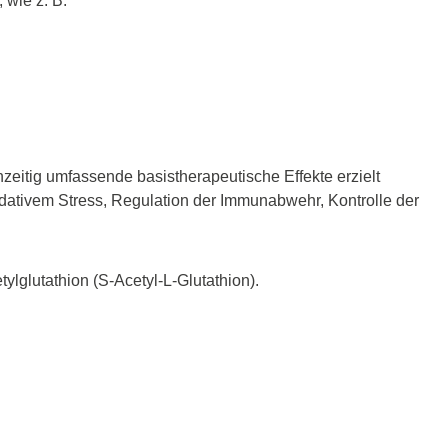
 wie z. B.
hzeitig umfassende basistherapeutische Effekte erzielt
idativem Stress, Regulation der Immunabwehr, Kontrolle der
lglutathion (S-Acetyl-L-Glutathion).