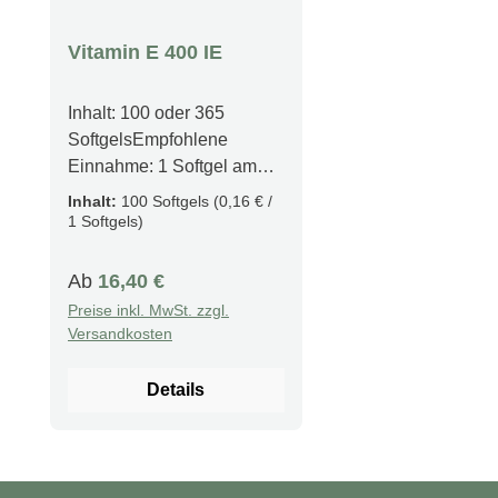
Vitamin E 400 IE
Inhalt: 100 oder 365
SoftgelsEmpfohlene
Einnahme: 1 Softgel am
Tag mit einer Mahlzeit
Inhalt:
100 Softgels
(0,16 € /
Produktfakten Fettlösliche
1 Softgels)
Speicherung Internationale
Einheiten Wirksames
Regulärer Preis:
Ab
16,40 €
Tocopherol Antioxidative
Preise inkl. MwSt. zzgl.
Eigenschaften Steigerung
Versandkosten
der Durchblutung und
Gefäßgesundheit
Details
Blutgerinnunghemmend
Synergie mit Selen
Beschreibung Vitamin E
400 IE ist fettlöslich und