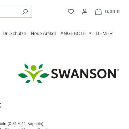
Du hast 0 Produkte auf d
0,00 €
Ware
Dr. Schulze
Neue Artikel
ANGEBOTE
BEMER
eis:
€
seln
(0,31 € / 1 Kapseln)