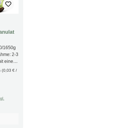
anulat
00/1650g
hme: 2-3
it einer
m
(0,03 € /
che
rung
fen
gl.
remse"
über 100
n ist
r ideale