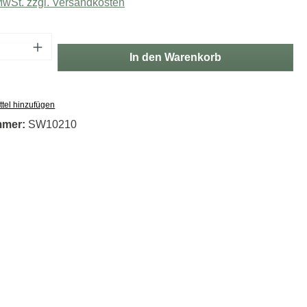
 MwSt. zzgl. Versandkosten
Anzahl: Gib den gewünschten Wert ein oder
In den Warenkorb
tel hinzufügen
mmer:
SW10210