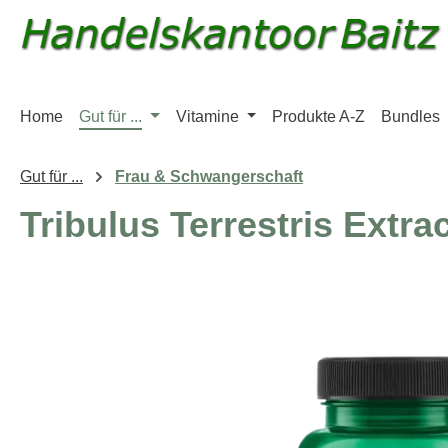
m Hauptinhalt springen
Zur Suche springen
Zur Hauptnavigation springen
Home
Gut für ...
Vitamine
Produkte A-Z
Bundles
Gut für ...
Frau & Schwangerschaft
Tribulus Terrestris Extra
Bildergalerie überspringen