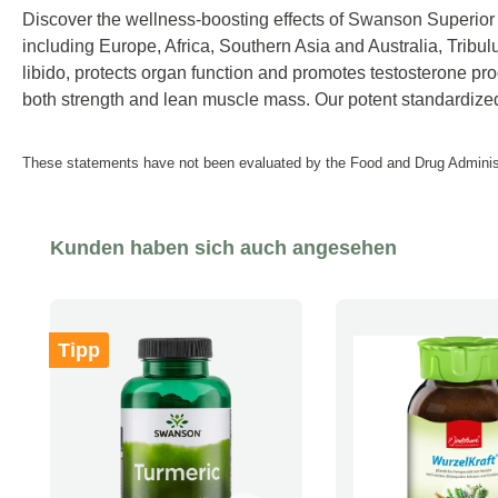
Discover the wellness-boosting effects of Swanson Superior He
including Europe, Africa, Southern Asia and Australia, Tribulu
libido, protects organ function and promotes testosterone pro
both strength and lean muscle mass. Our potent standardized
These statements have not been evaluated by the Food and Drug Administra
Produktgalerie überspringen
Kunden haben sich auch angesehen
Tipp