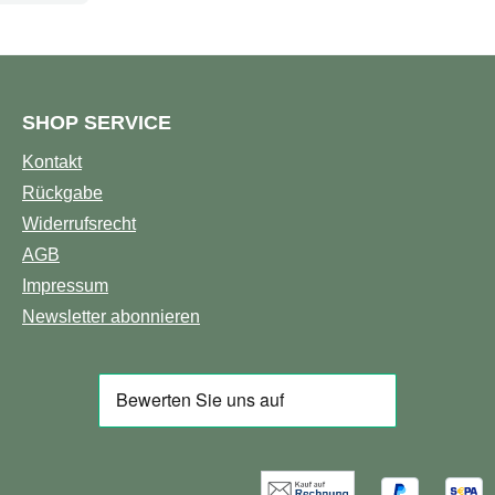
asische
n
ür Ihr
eses
SHOP SERVICE
ittel
Kontakt
ben und
Rückgabe
fel
Widerrufsrecht
fe. Dank
AGB
en
Impressum
 bringt
Newsletter abonnieren
en
r in ein
ine
toffen,
n,
äre
d