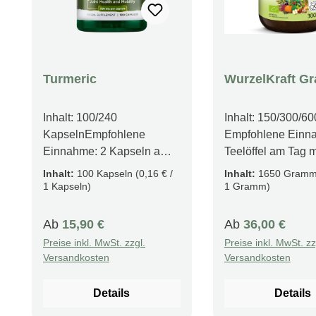
Turmeric
WurzelKraft Gr
Inhalt: 100/240
Inhalt: 150/300/6
KapselnEmpfohlene
Empfohlene Einna
Einnahme: 2 Kapseln am
Teelöffel am Tag m
Tag mit einer Mahlzeit
Mahlzeit Produktfakten
Inhalt:
100 Kapseln
(0,16 € /
Inhalt:
1650 Gram
ProduktfaktenHoher Gehalt
Über 100 Pflanzli
1 Kapseln)
1 Gramm)
an natürlichen
Zutaten Fördert eine
Curcuminoiden mit
Balancierte Ernäh
Regulärer Preis:
Regulärer Preis:
Ab
15,90 €
Ab
36,00 €
antioxidativer
Reich an Vitalstof
Preise inkl. MwSt. zzgl.
Preise inkl. MwSt. zz
WirkungTraditionell
Natürliche "Essb
Versandkosten
Versandkosten
verwendet zur
Beschreibung Mit 
Unterstützung von Leber-
pflanzlichen Zutate
Details
Details
und
**WurzelKraft** de