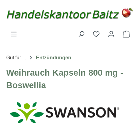
Zum Hauptinhalt springen
Du hast 0 Produk
Ware
Gut für ...
Entzündungen
Weihrauch Kapseln 800 mg -
Boswellia