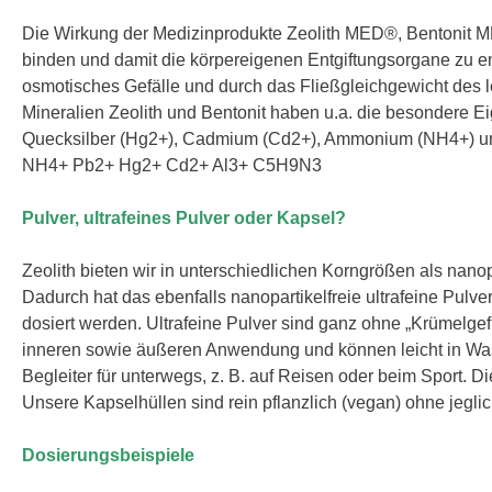
Die Wirkung der Medizinprodukte Zeolith MED®, Bentonit 
binden und damit die körpereigenen Entgiftungsorgane zu en
osmotisches Gefälle und durch das Fließgleichgewicht des 
Mineralien Zeolith und Bentonit haben u.a. die besondere Ei
Quecksilber (Hg2+), Cadmium (Cd2+), Ammonium (NH4+) und
NH4+ Pb2+ Hg2+ Cd2+ Al3+ C5H9N3
Pulver, ultrafeines Pulver oder Kapsel?
Zeolith bieten wir in unterschiedlichen Korngrößen als nanopar
Dadurch hat das ebenfalls nanopartikelfreie ultrafeine Pul
dosiert werden. Ultrafeine Pulver sind ganz ohne „Krümelgefü
inneren sowie äußeren Anwendung und können leicht in Wass
Begleiter für unterwegs, z. B. auf Reisen oder beim Sport.
Unsere Kapselhüllen sind rein pflanzlich (vegan) ohne jegl
Dosierungsbeispiele