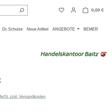
Du hast 0 Produkte auf d
0,00 €
Ware
Dr. Schulze
Neue Artikel
ANGEBOTE
BEMER
eis:
€
 MwSt. zzgl. Versandkosten
ählen