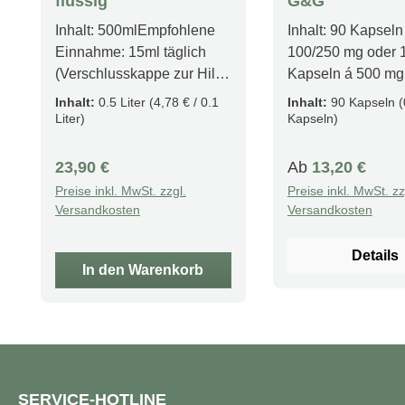
flüssig
G&G
Inhalt: 500mlEmpfohlene
Inhalt: 90 Kapseln
Einnahme: 15ml täglich
100/250 mg oder 
(Verschlusskappe zur Hilfe
Kapseln á 500 mg
nehmen) Produktfakten
B1Empfohlene
Inhalt:
0.5 Liter
(4,78 € / 0.1
Inhalt:
90 Kapseln
(
Umfassende
Einnahme: 1 Kaps
Liter)
Kapseln)
Nährstoffkombination
Tag mit einer Mahl
Schnelle Wirkung Herz-
Produktfakten
Regulärer Preis:
Regulärer Preis:
23,90 €
Ab
13,20 €
Kreislauf-Unterstützung
Unterstützung des
Preise inkl. MwSt. zzgl.
Preise inkl. MwSt. zz
Gesunder Stoffwechsel
Nervensystems Reine
Versandkosten
Versandkosten
Fördert die
Form von Thiamin Besser
Gedächtnisleistung
Absorption Stärkung des
Details
Nervesystem-Gesundheit
Nervensystems Ein
In den Warenkorb
Flüssige Form (bei
hochwertiges Sup
Problemen vom schlucken
aufgrund des
von Tabletten)
aufwändigeren
Beschreibung Der
Herstellungsproz
Swedish Nutra Liquid
Förderung der
SERVICE-HOTLINE
Supplement vereint in
Herzgesundheit Fördert