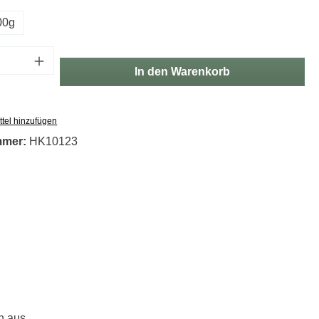
00g
Anzahl: Gib den gewünschten Wert ein oder
In den Warenkorb
tel hinzufügen
mmer:
HK10123
h aus