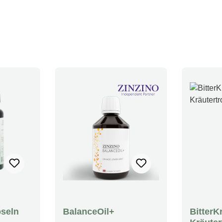
pseln
BalanceOil+
BitterK