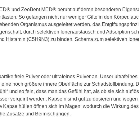
MED® und ZeoBent MED® beruht auf deren besonderen Eigenscha
tlasten. So gelangen nicht nur weniger Gifte in den Körper, a
lebenden Organismus ausgeleitet werden. das Entgiftungsprinzi
genschaft, durch selektiven Ionenaustausch und Adsorption schäd
 Histamin (C5H9N3) zu binden. Schema zum selektiven Ionena
tikelfreie Pulver oder ultrafeines Pulver an. Unser ultrafeines P
ver eine noch größere innere Oberfläche zur Schadstoffbindung
hl“ und so fein, dass man das Gefühl hat, als ob sie sich auflö
er verquirlt werden. Kapseln sind gut zu dosieren und wegen 
 Die Kapselhüllen öffnen sich im Magen, wodurch die Wirkung de
iche Zusätze und Beimischungen.