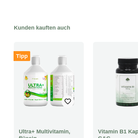
Produktgalerie überspringen
Kunden kauften auch
Tipp
Ultra+ Multivitamin,
Vitamin B1 Ka