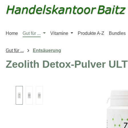
m Hauptinhalt springen
Zur Suche springen
Zur Hauptnavigation springen
Home
Gut für ...
Vitamine
Produkte A-Z
Bundles
Gut für ...
Entsäuerung
Zeolith Detox-Pulver U
Bildergalerie überspringen