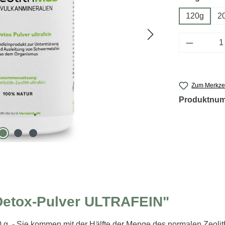
120g
2
Produkt 
Zum Merkzet
Produktnu
 Detox-Pulver ULTRAFEIN"
 - Sie kommen mit der Hälfte der Menge des normalen Zeolit